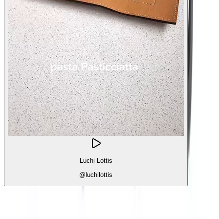
Luchi Lottis
@luchilottis