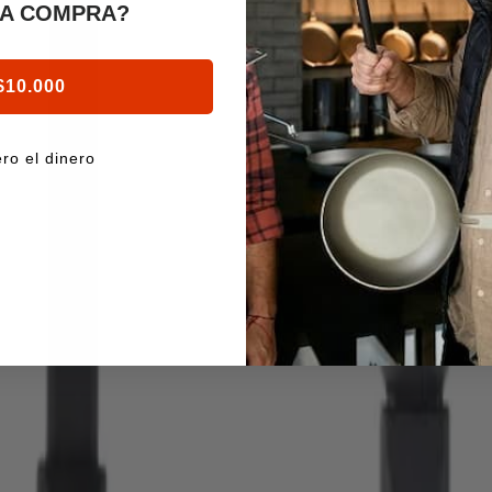
RA COMPRA?
$10.000
ro el dinero