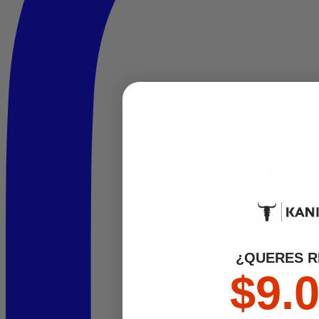
¿QUERES R
$9.