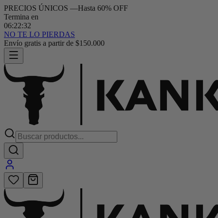
PRECIOS ÚNICOS
—
Hasta 60% OFF
Termina en
06
:
22
:
31
NO TE LO PIERDAS
20% OFF por transferencia