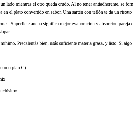
e un lado mientras el otro queda crudo. Al no tener antiadherente, se fo
a en el plato convertido en sabor. Una sartén con teflón te da un risott
nes. Superficie ancha significa mejor evaporación y absorción pareja de
stapar.
ínimo. Precalentás bien, usás suficiente materia grasa, y listo. Si alg
a como plan C)
mix
muchísimo