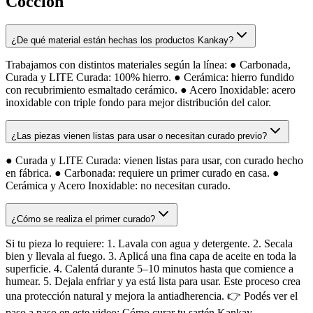
Cocción
¿De qué material están hechas los productos Kankay?
Trabajamos con distintos materiales según la línea: ● Carbonada,
Curada y LITE Curada: 100% hierro. ● Cerámica: hierro fundido
con recubrimiento esmaltado cerámico. ● Acero Inoxidable: acero
inoxidable con triple fondo para mejor distribución del calor.
¿Las piezas vienen listas para usar o necesitan curado previo?
● Curada y LITE Curada: vienen listas para usar, con curado hecho
en fábrica. ● Carbonada: requiere un primer curado en casa. ●
Cerámica y Acero Inoxidable: no necesitan curado.
¿Cómo se realiza el primer curado?
Si tu pieza lo requiere: 1. Lavala con agua y detergente. 2. Secala
bien y llevala al fuego. 3. Aplicá una fina capa de aceite en toda la
superficie. 4. Calentá durante 5–10 minutos hasta que comience a
humear. 5. Dejala enfriar y ya está lista para usar. Este proceso crea
una protección natural y mejora la antiadherencia. 👉 Podés ver el
paso a paso en este video: Cómo curar tu sartén Kankay