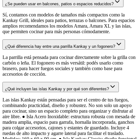
¿Se pueden usar en balcones, patios o espacios reducidos?
Sí, contamos con modelos de tamaños más compactos como la
Kankay Grill, ideales para patios, terrazas o balcones. Para espacios
amplios recomendamos los modelos Amara, Amara XL y las islas,
que permiten cocinar para más personas cómodamente.
¿Qué diferencia hay entre una parrilla Kankay y un fogonero?
La parrilla está pensada para cocinar directamente sobre la grilla con
carbón o leña. El fogonero es más versátil: podés usarlo como
brasero, para hacer fuegos sociales y también como base para
accesorios de cocción.
¿Qué incluyen las islas Kankay y por qué son diferentes?
Las islas Kankay están pensadas para ser el centro de tus fuegos,
combinando practicidad, diseño y robustez. No son solo un apoyo
para cocinar, sino un espacio completo para organizar y disfrutar al
aire libre. ● Isla Acero Inoxidable: estructura robusta con mesada de
madera amplia, espacio para garrafa, hornalla incorporada, ganchos
para colgar accesorios, cajones y estantes de guardado. Incluye 4
ruedas de alto impacto y agarre lateral para facilitar el traslado.
Medidas: 160 x 60 x 90 cm. ● Isla Kankay Classic: diseño funcional