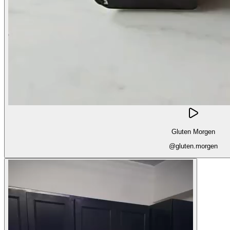
Gluten Morgen
@gluten.morgen