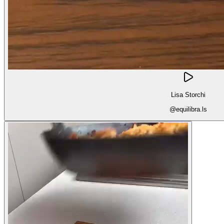
Lisa Storchi
@equilibra.ls