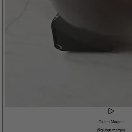
Gluten Morgen
@gluten.morgen