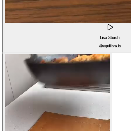
Lisa Storchi
@equilibra.ls