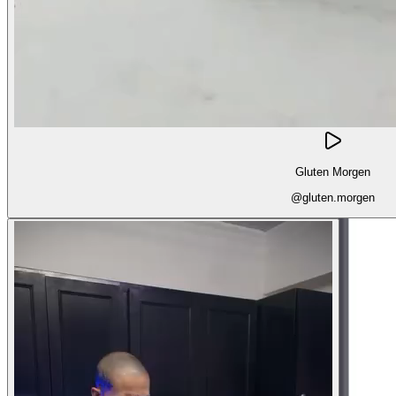
Gluten Morgen
@gluten.morgen