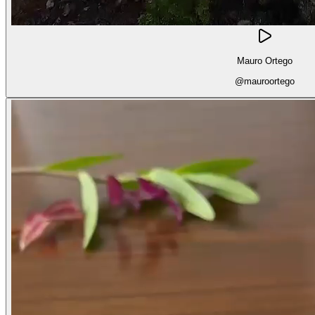
Mauro Ortego
@mauroortego