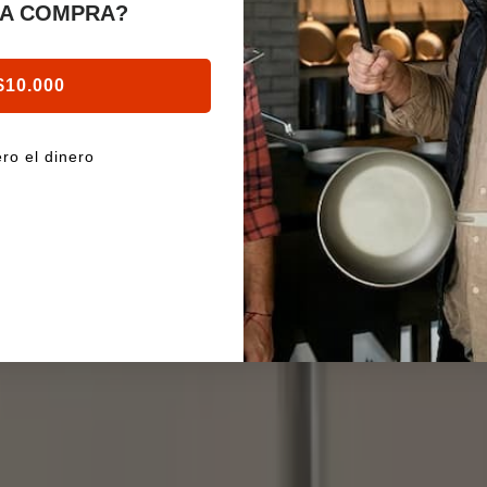
RA COMPRA?
$10.000
ro el dinero