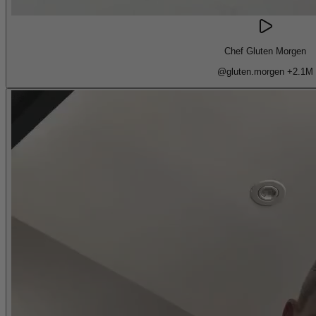
Chef Gluten Morgen
@gluten.morgen +2.1M