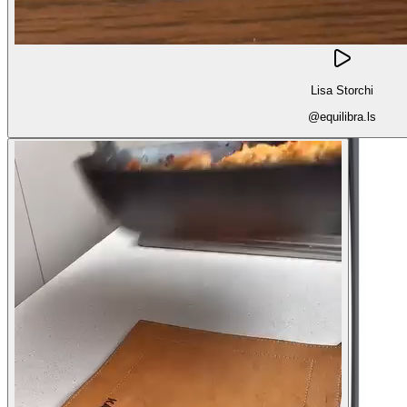
Lisa Storchi
@equilibra.ls