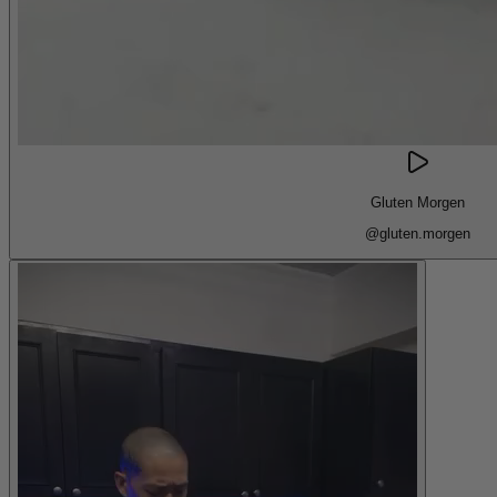
Gluten Morgen
@gluten.morgen