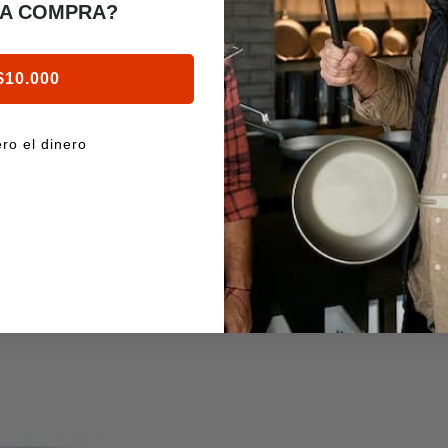
RA COMPRA?
$10.000
ro el dinero